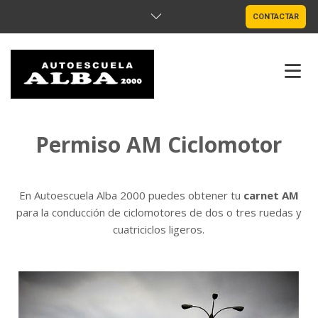
CONTACTAR
INICIO
Permiso AM Ciclomotor
PERMISOS
En Autoescuela Alba 2000 puedes obtener tu
carnet AM
CURSOS
para la conducción de ciclomotores de dos o tres ruedas y
cuatriciclos ligeros.
NOTA EXAMEN
ONLINE
OFICINAS